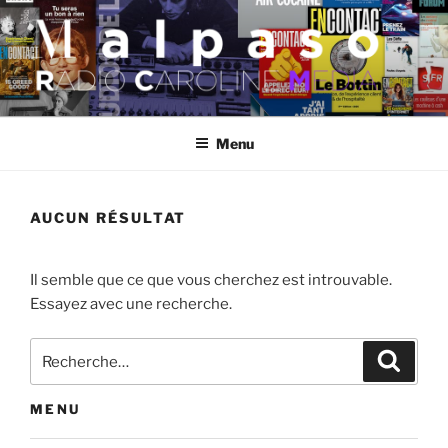
Aller
au
contenu
principal
MALPASO
Menu
AUCUN RÉSULTAT
Il semble que ce que vous cherchez est introuvable.
Essayez avec une recherche.
Recherche
Recher
pour
:
MENU