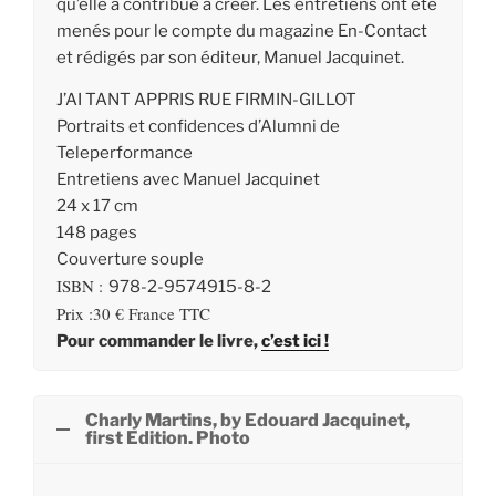
qu’elle a contribué à créer. Les entretiens ont été
menés pour le compte du magazine En-Contact
et rédigés par son éditeur, Manuel Jacquinet.
J’AI
TANT
APPRIS
RUE
FIRMIN-
GILLOT
Portraits et confidences d’Alumni de
Teleperformance
Entretiens avec Manuel Jacquinet
24 x 17 cm
148 pages
Couverture souple
ISBN :
978-2-9574915-8-2
Prix :30 € France TTC
Pour commander le livre,
c’est ici !
Charly Martins, by Edouard Jacquinet,
first Edition. Photo