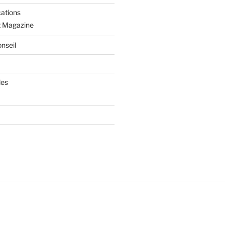
cations
t Magazine
nseil
les