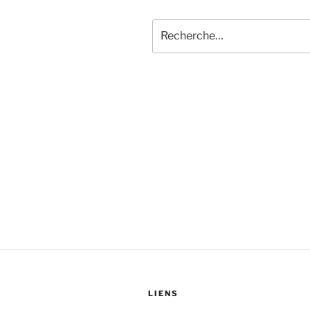
Recherche
pour
:
LIENS