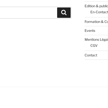
Edition & publi
Recherche
En-Contac
Formation & Co
Events
Mentions Léga
CGV
Contact