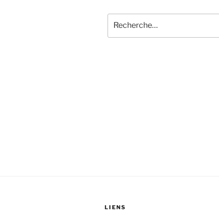
Recherche
pour
:
LIENS