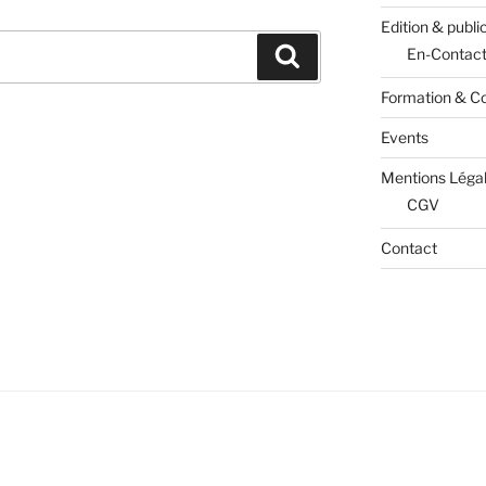
Edition & publi
Recherche
En-Contac
Formation & Co
Events
Mentions Léga
CGV
Contact