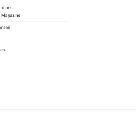
cations
t Magazine
nseil
les