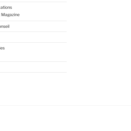
cations
t Magazine
nseil
les