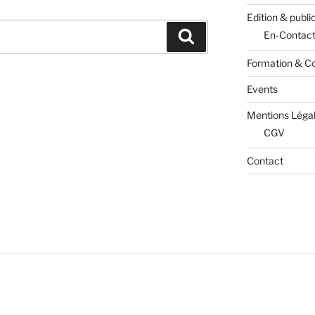
Edition & publi
Recherche
En-Contac
Formation & Co
Events
Mentions Léga
CGV
Contact