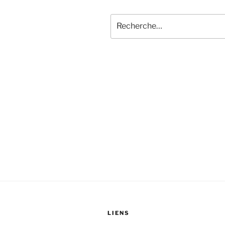
Recherche
pour
:
LIENS