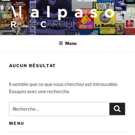
Aller
au
contenu
principal
MALPASO
Menu
AUCUN RÉSULTAT
Il semble que ce que vous cherchez est introuvable.
Essayez avec une recherche.
Recherche
Recher
pour
:
MENU